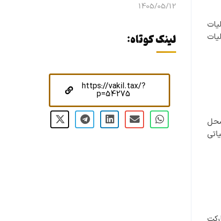
1405/05/12
ت مالیات
و ۱۰ درصد وصولی مالیات
لینک کوتاه:
https://vakil.tax/?
p=54275
د و محل
ن مالیاتی
رکت