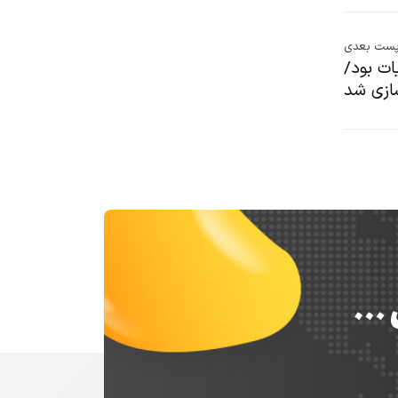
ست بعدی
ت بود/
ازی شد
س …