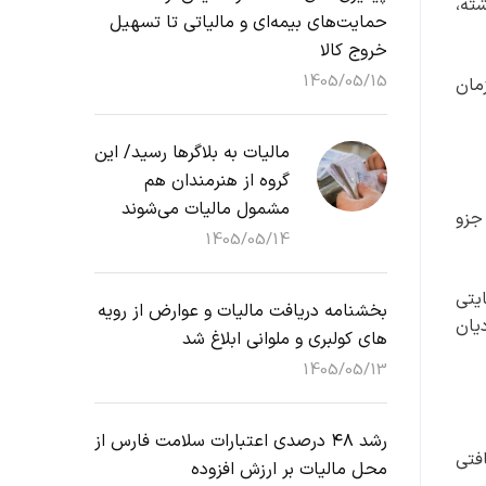
ته،
حمایت‌های بیمه‌ای و مالیاتی تا تسهیل
خروج کالا
1405/05/15
زمان
مالیات به بلاگرها رسید/ این
گروه از هنرمندان هم
مشمول مالیات می‌شوند
جزو
1405/05/14
یتی
بخشنامه دریافت مالیات و عوارض از رویه
 کرمان صفر شد که ۹۱ درصد مودیان
های کولبری و ملوانی ابلاغ شد
1405/05/13
رشد ۴۸ درصدی اعتبارات سلامت فارس از
 درصد مالیات دریافتی
محل مالیات بر ارزش افزوده