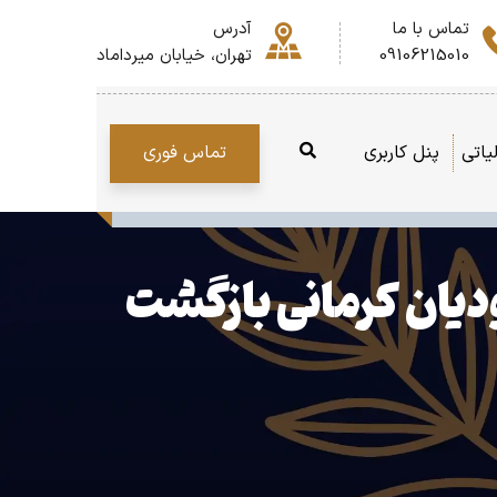
تماس با ما
آدرس
09106215010
تهران، خیابان میرداماد
تماس فوری
یاتی
پنل کاربری