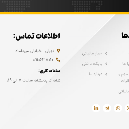
ها
اطلاعات تماس:
تهران - خیابان میرداماد
اخبار مالیاتی
09106215010
 ما
پایگاه دانش
ساعات کاری:
مهم و
درباره ما
شنبه تا پنجشنبه ساعت ۷ الی 19،
لیات
الیاتی