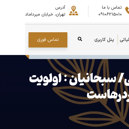
تماس با ما
آدرس
09106215010
تهران، خیابان میرداماد
تماس فوری
یاتی
پنل کاربری
/ سبحانیان : اولویت
اردرهاست