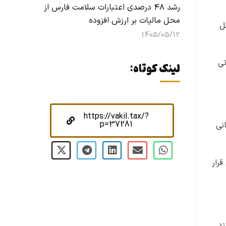
رشد ۴۸ درصدی اعتبارات سلامت فارس از
محل مالیات بر ارزش افزوده
ل
1405/05/12
اتی
لینک کوتاه:
https://vakil.tax/?
p=37281
نی
قرار
ند