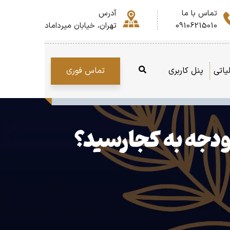
تماس با ما
آدرس
09106215010
تهران، خیابان میرداماد
تماس فوری
یاتی
پنل کاربری
ودجه به کجارسید؟