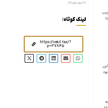
1405/05/12
ویب
ا
لینک کوتاه:
https://vakil.tax/?
p=37845
این
ود
به
قق