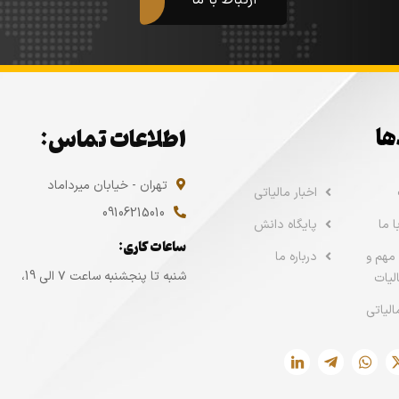
ها
اطلاعات تماس:
تهران - خیابان میرداماد
اخبار مالیاتی
09106215010
 ما
پایگاه دانش
ساعات کاری:
مهم و
درباره ما
شنبه تا پنجشنبه ساعت ۷ الی 19،
لیات
الیاتی