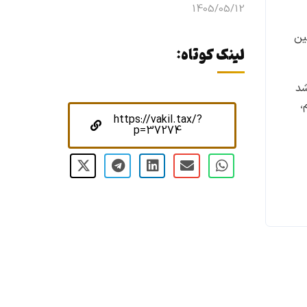
1405/05/12
ین
لینک کوتاه:
شد
،
https://vakil.tax/?
p=37274