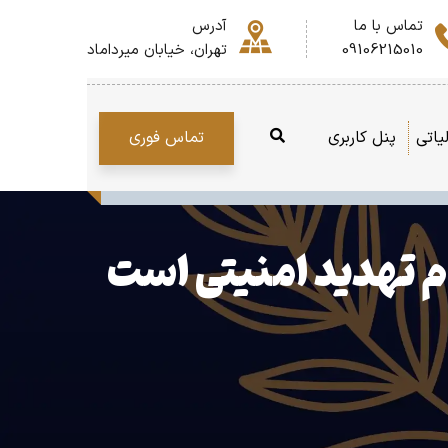
تماس با ما
آدرس
09106215010
تهران، خیابان میرداماد
تماس فوری
یاتی
پنل کاربری
تهدید امنیتی است