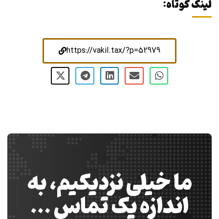
لینک کوتاه:
https://vakil.tax/?p=52979
ما خیلی نزدیکیم، به
اندازه یک تماس …