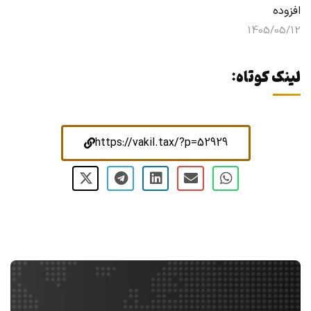
افزوده
1405/05/12
لینک کوتاه:
https://vakil.tax/?p=52929