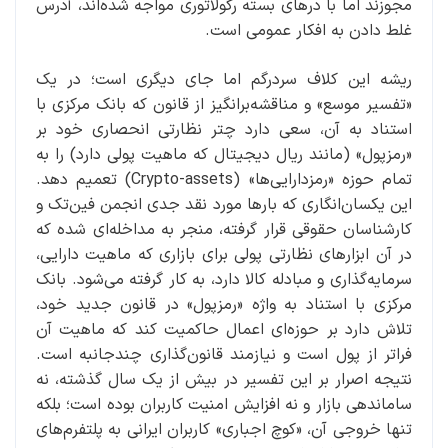
مجوزند اما با درهای بسته رگولاتوری مواجه شده‌اند، آدرس
غلط دادن به افکار عمومی است.
ریشه این کلاف سردرگم اما جای دیگری است؛ در یک
«تفسیر موسع» و مناقشه‌برانگیز از قانون که بانک مرکزی با
استناد به آن، سعی دارد چتر نظارتی انحصاری خود بر
«رمزپول» (مانند ریال دیجیتال که ماهیت پولی دارد) را به
تمام حوزه «رمزدارایی‌ها» (Crypto-assets) تعمیم دهد.
این یکسان‌انگاری که بارها مورد نقد جدی انجمن فین‌تک و
کارشناسان حقوقی قرار گرفته، منجر به مداخله‌ای شده که
در آن ابزارهای نظارتی پولی برای بازاری که ماهیت دارایی،
سرمایه‌گذاری و مبادله کالا دارد، به کار گرفته می‌شود. بانک
مرکزی با استناد به واژه «رمزپول» در قانون جدید خود،
تلاش دارد بر حوزه‌ای اعمال حاکمیت کند که ماهیت آن
فراتر از پول است و نیازمند قانون‌گذاری چندجانبه است.
نتیجه اصرار بر این تفسیر در بیش از یک سال گذشته، نه
ساماندهی بازار و نه افزایش امنیت کاربران بوده است؛ بلکه
تنها خروجی آن، «کوچ اجباری» کاربران ایرانی به پلتفرم‌های