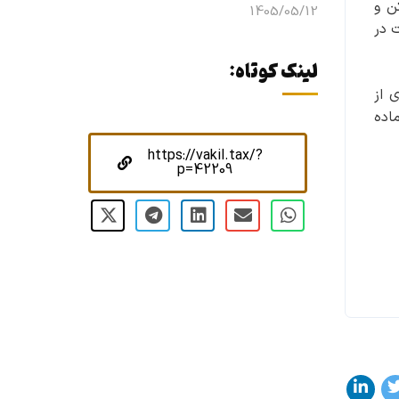
ن و
1405/05/12
 در
لینک کوتاه:
 از
اده
https://vakil.tax/?
p=42209