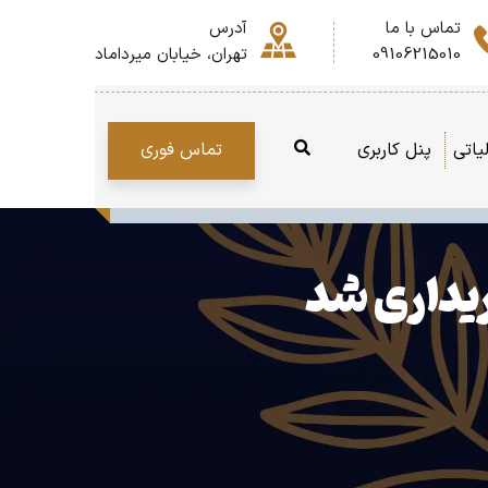
تماس با ما
آدرس
09106215010
تهران، خیابان میرداماد
تماس فوری
یاتی
پنل کاربری
یداری شد