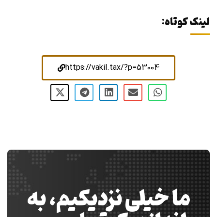
لینک کوتاه:
https://vakil.tax/?p=53004
ما خیلی نزدیکیم، به