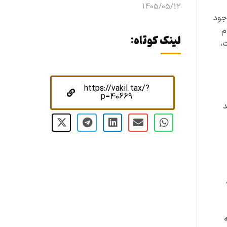
1405/05/12
جود
م
لینک کوتاه:
،
https://vakil.tax/?
p=40669
د