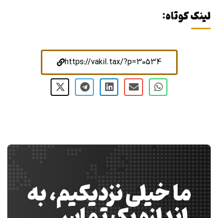
لینک کوتاه:
https://vakil.tax/?p=30534
ما خیلی نزدیکیم، به