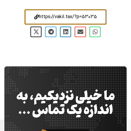
https://vakil.tax/?p=53035
ما خیلی نزدیکیم، به
اندازه یک تماس …