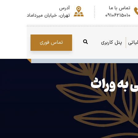
تماس با ما
آدرس
09106215010
تهران، خیابان میرداماد
تماس فوری
یاتی
پنل کاربری
ی به وراث