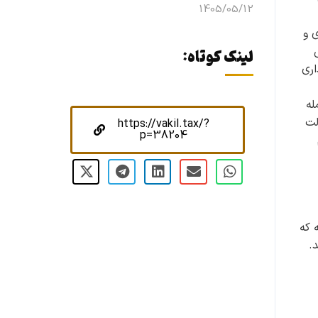
1405/05/12
 و
لینک کوتاه:
اری
از جمله
لت
https://vakil.tax/?
p=38204
 که
.