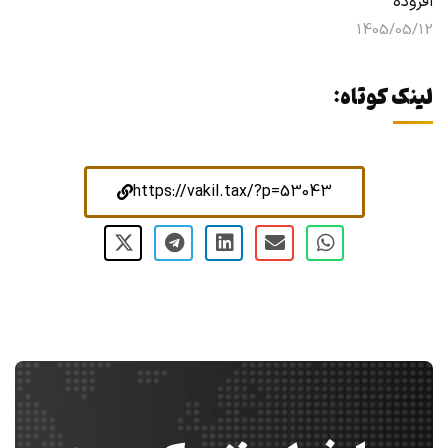
افزوده
1405/05/12
لینک کوتاه:
https://vakil.tax/?p=53043