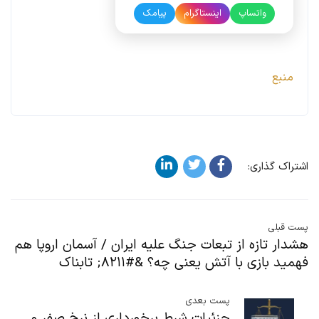
واتساپ
اینستاگرام
پیامک
منبع
اشتراک گذاری:
پست قبلی
هشدار تازه‌ از تبعات جنگ علیه ایران / آسمان اروپا هم
فهمید بازی با آتش یعنی چه؟ &#۸۲۱۱; تابناک
پست بعدی
جزئیات شرط برخورداری از نرخ صفر و