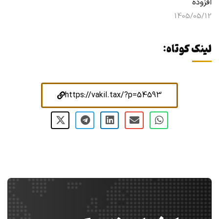
افزوده
1405/05/12
لینک کوتاه:
https://vakil.tax/?p=54593