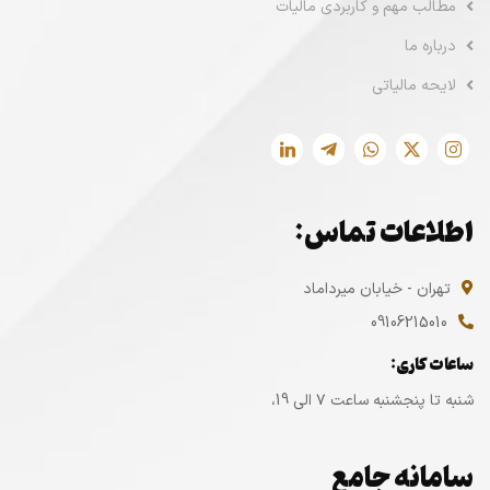
مطالب مهم و کاربردی مالیات
درباره ما
لایحه مالیاتی
اطلاعات تماس:
تهران - خیابان میرداماد
09106215010
ساعات کاری:
شنبه تا پنجشنبه ساعت ۷ الی 19،
سامانه جامع