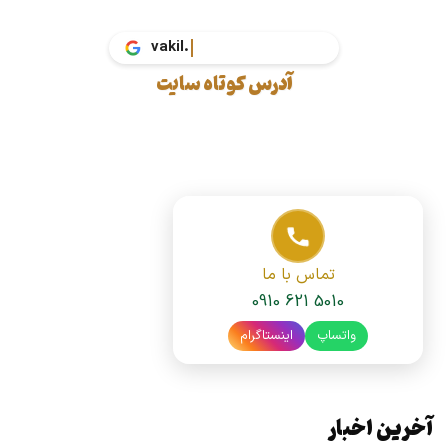
vakil.tax
آدرس کوتاه سایت
تماس با ما
0910 621 5010
واتساپ
اینستاگرام
آخرین اخبار