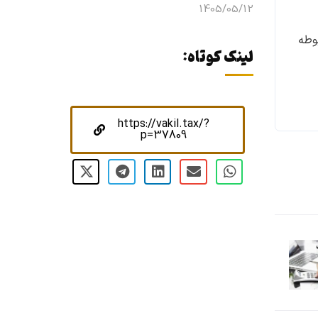
1405/05/12
وطه
لینک کوتاه:
https://vakil.tax/?
p=37809