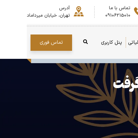
تماس با ما
آدرس
09106215010
تهران، خیابان میرداماد
تماس فوری
یاتی
پنل کاربری
گرفت