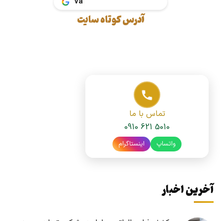
vakil.tax
آدرس کوتاه سایت
تماس با ما
0910 621 5010
واتساپ
اینستاگرام
آخرین اخبار