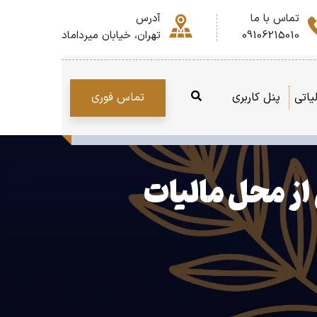
تماس با ما
آدرس
09106215010
تهران، خیابان میرداماد
تماس فوری
یاتی
پنل کاربری