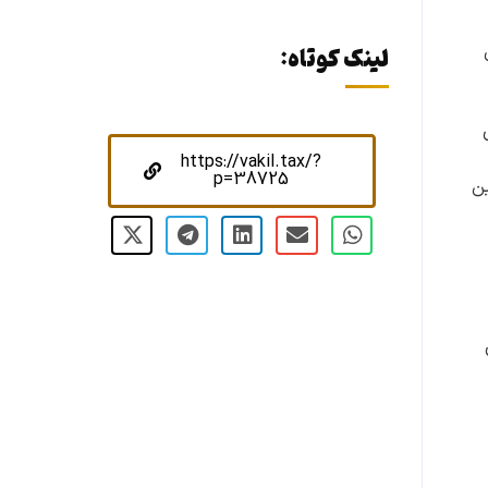
لینک کوتاه:
رای
https://vakil.tax/?
p=38725
ین