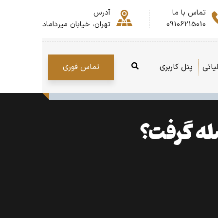
تماس با ما
آدرس
09106215010
تهران، خیابان میرداماد
تماس فوری
یاتی
پنل کاربری