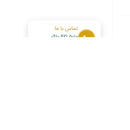
تماس با ما
0910 621 5010
واتساپ
اینستاگرام
ی
آخرین اخبار
کشف فرار مالیاتی میلیاردی
شرکت تجاری در یزد
1405/05/15
پیگیری های منطقه آزاد کیش از