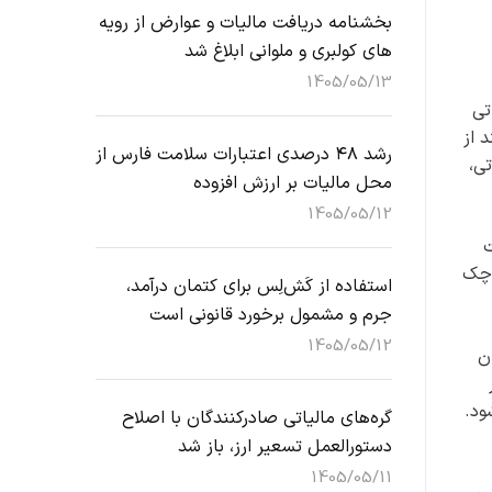
بخشنامه دریافت مالیات و عوارض از رویه
های کولبری و ملوانی ابلاغ شد
1405/05/13
تی
 نمی‌توانند از
رشد ۴۸ درصدی اعتبارات سلامت فارس از
تی،
محل مالیات بر ارزش افزوده
1405/05/12
ت
 چک
استفاده از کَش‌لِس برای کتمان درآمد،
جرم و مشمول برخورد قانونی است
1405/05/12
۱۸ میلیارد تومان
پرونده در اجرای ماده ۹۷ قطعی شود.
گره‌های مالیاتی صادرکنندگان با اصلاح
دستورالعمل تسعیر ارز، باز شد
1405/05/11