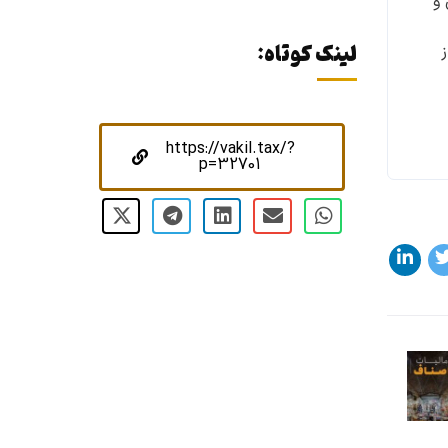
ص و
لینک کوتاه:
https://vakil.tax/?
p=32701