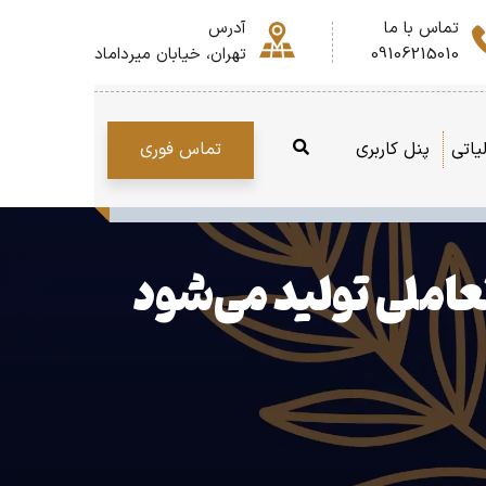
تماس با ما
آدرس
09106215010
تهران، خیابان میرداماد
تماس فوری
یاتی
پنل کاربری