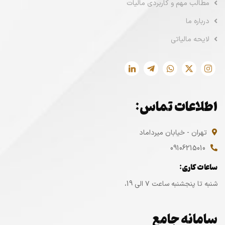
مطالب مهم و کاربردی مالیات
درباره ما
لایحه مالیاتی
اطلاعات تماس:
تهران - خیابان میرداماد
09106215010
ساعات کاری:
شنبه تا پنجشنبه ساعت ۷ الی 19،
سامانه جامع