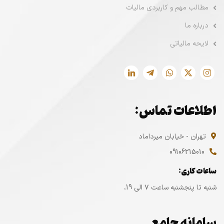
مطالب مهم و کاربردی مالیات
درباره ما
لایحه مالیاتی
اطلاعات تماس:
تهران - خیابان میرداماد
09106215010
ساعات کاری:
شنبه تا پنجشنبه ساعت ۷ الی 19،
سامانه جامع