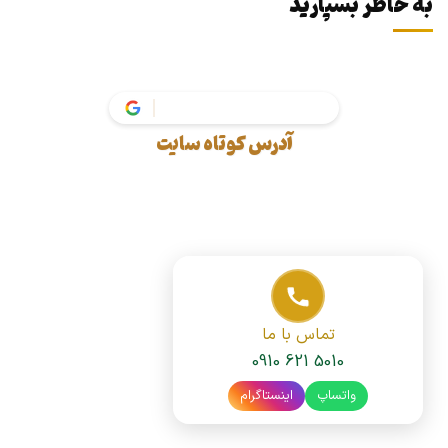
به خاطر بسپارید
va
آدرس کوتاه سایت
تماس با ما
0910 621 5010
واتساپ
اینستاگرام