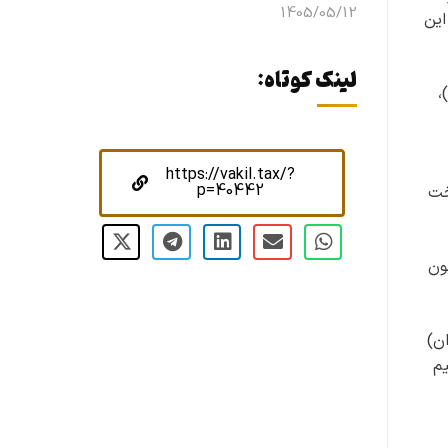
1405/05/12
این
لینک کوتاه:
،
https://vakil.tax/?
p=40442
خت
که در فهرست مربوط به ماده‌ (۱۴۱) قانون
ن)
م