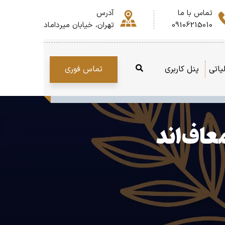
تماس با ما
آدرس
09106215010
تهران، خیابان میرداماد
تماس فوری
یاتی
پنل کاربری
معاف‌اند