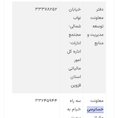
دفتر
خیابان
۳۳۳۷۸۲۵۲
معاونت
نواب
توسعه
شمالی-
مدیریت و
مجتمع
منابع
ادارات-
اداره کل
امور
مالیاتی
استان
قزوین
معاونت
سه راه
۳۳۲۴۵۹۴۴
حسابرسی
خیام به
مالیاتی
سمت