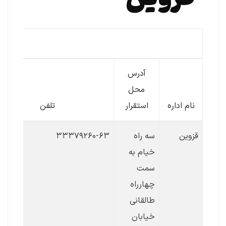
اطلاعات تما
آدرس
محل
نام اداره
استقرار
تلفن
قزوین
سه راه
۳۳۳۷۹۲۶۰-۶۳
خیام به
سمت
چهارراه
طالقانی
خیابان