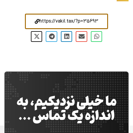
لینک کوتاه:
https://vakil.tax/?p=35693
ما خیلی نزدیکیم، به
اندازه یک تماس …