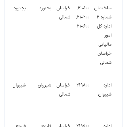
نام
شماره
استان
شهرستان
شهر
نشان
ساختمان
۲۱۰۱۰۰,
خراسان
بجنورد
بجنورد
خیاب
اداره
واحد
شماره ۲
۲۱۰۲۰۰,
شمالی
طالق
اداره کل
۲۱۰۶۰۰
غربی
امور
میدا
مالیاتی
- س
خراسان
شمالی
ادار
امور
اداره
۲۱۹۸۰۰
خراسان
شیروان
شیروان
خیاب
شیروان
شمالی
استق
روبر
بهز
اداره
۲۱۹۵۰۰
خراسان
فاروج
فاروج
بلوار