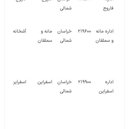
فاروج
شمالی
رضا 
امام 
اداره مانه
۲۱۹۶۰۰
خراسان
مانه و
آشخانه
بلوار
و سملقان
شمالی
سملقان
رضا 
خیاب
دولت
از ف
اداره
۲۱۹۹۰۰
خراسان
اسفراین
اسفراین
خیاب
اسفراین
شمالی
ولیع
مابی
۳ -
۴۲