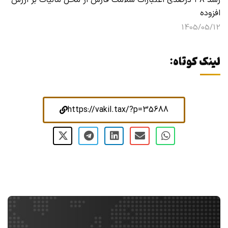
رشد ۴۸ درصدی اعتبارات سلامت فارس از محل مالیات بر ارزش
افزوده
1405/05/12
لینک کوتاه:
https://vakil.tax/?p=35688