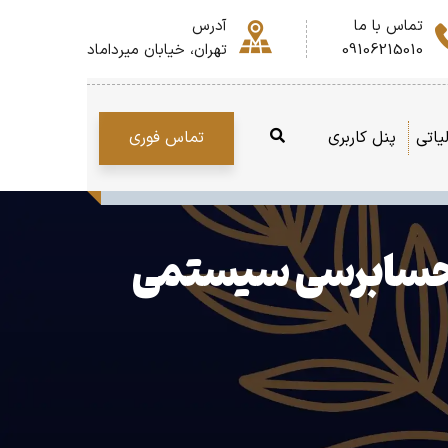
تماس با ما
آدرس
09106215010
تهران، خیابان میرداماد
تماس فوری
یاتی
پنل کاربری
یت حسابرسی سیستمی