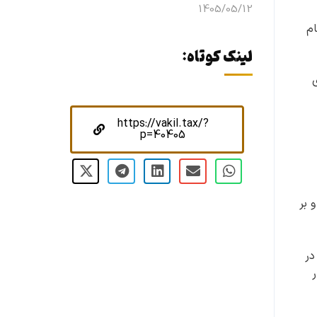
1405/05/12
ام
لینک کوتاه:
https://vakil.tax/?
p=40405
 بر
در