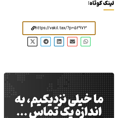
لینک کوتاه:
https://vakil.tax/?p=52973
ما خیلی نزدیکیم، به
اندازه یک تماس …