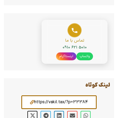
تماس با ما
0910 621 5010
واتساپ
اینستاگرام
لینک کوتاه
https://vakil.tax/?p=33384